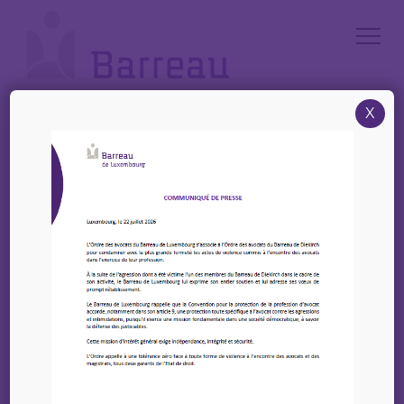
Cookies management panel
X
Accueil
/
News
/
Capsule UIA – Journée des Femmes Leaders des Barreaux – 6e édition
Capsule UIA – Journée
des Femmes Leaders
des Barreaux – 6e
édition