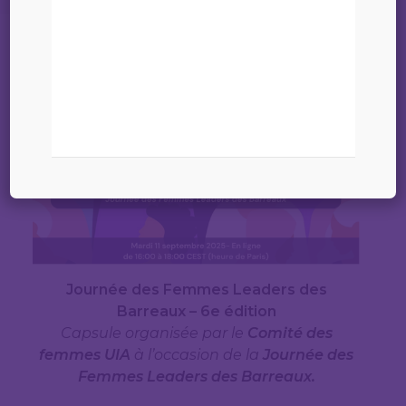
03 juillet 2025
Journée des Femmes Leaders des
Barreaux – 6e édition
Capsule organisée par le
Comité des
femmes UIA
à l’occasion de la
Journée des
Femmes Leaders des Barreaux.