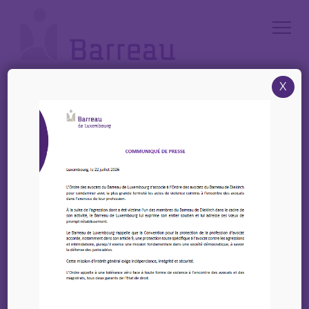
Cookies management panel
X
Accueil
/
Annonces
/
Offre : Un(e) secrétaire (mf) – Etude Dupong, Krieps, Du Bois et Dias
Videira
Offre : Un(e) secrétaire
(mf) – Etude Dupong,
Krieps, Du Bois et Dias
Videira