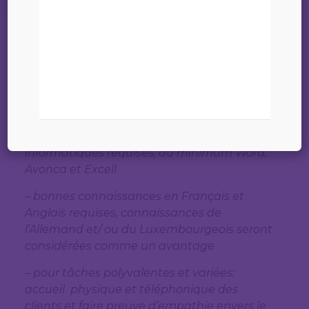
22 mai 2026
Etude Dupong, Krieps, Du Bois et Dias
Videira
cherche secrétaire, pour une tâche
à 100%, de préférence expérimenté(e) pour
entrée immédiate, avec le profil suivant:
– bonnes connaissances en outils
informatiques requises, au minimum Word,
Avonca et Excell
– bonnes connaissances en Français et
Anglais requises, connaissances de
l’Allemand et/ ou du Luxembourgeois seront
considérées comme un avantage
– pour tâches polyvalentes et variées:
accueil physique et téléphonique des
clients et faire preuve d’empathie envers le