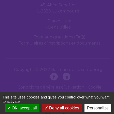
45, Allée Scheffer
L-2520 Luxembourg
Plan du site
Liens utiles
Foire aux questions (FAQ)
Formulaires d’inscriptions et documents
Copyright © 2022 Barreau de Luxembourg
Conditions générales d’utilisation
Cookie
RGPD
This site uses cookies and gives you control over what you want
to activate
OK, accept all
Deny all cookies
Personalize