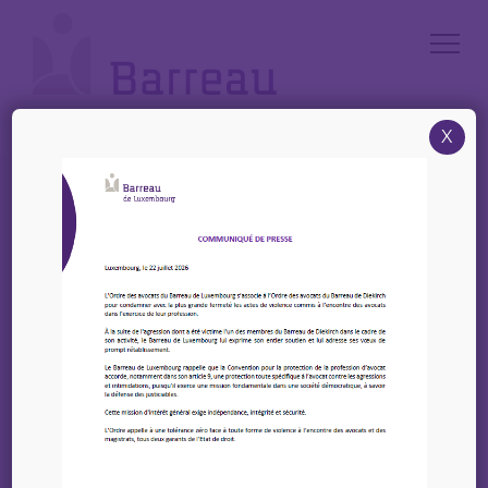
Cookies management panel
X
Accueil
/
Annonces
/
Offre : Un(e) secrétaire (m/f) juridique à temps partiel 80% – Brasseur
& Associates
Offre : Un(e) secrétaire
(m/f) juridique à temps
partiel 80% – Brasseur &
Associates