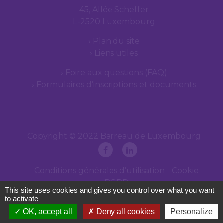
45, Allée Scheffer
L-2520 Luxembourg
Plan du site
Liens utiles
Foire aux questions (FAQ)
Formulaires d’inscriptions et documents
Copyright © 2022 Barreau de Luxembourg
Conditions générales d’utilisation
Cookie
RGPD
This site uses cookies and gives you control over what you want
to activate
OK, accept all
Deny all cookies
Personalize