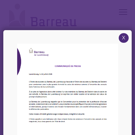
Cookies management panel
X
Accueil
/
Annonces
/
Offre : un(e) Avocat(e) à la Cour (m/f) – Juridex
Offre : un(e) Avocat(e) à
la Cour (m/f) – Juridex
15 mai 2026