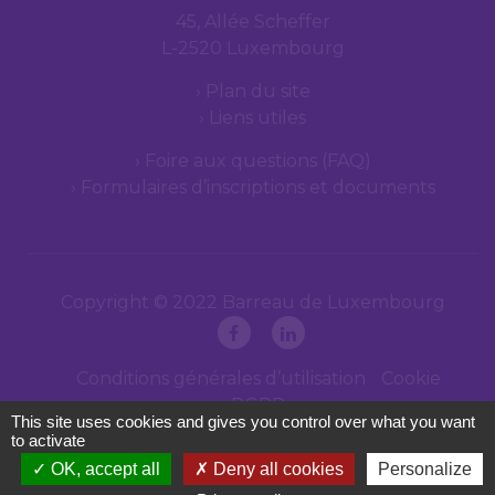
45, Allée Scheffer
L-2520 Luxembourg
Plan du site
Liens utiles
Foire aux questions (FAQ)
Formulaires d’inscriptions et documents
Copyright © 2022 Barreau de Luxembourg
Conditions générales d’utilisation
Cookie
RGPD
This site uses cookies and gives you control over what you want
to activate
OK, accept all
Deny all cookies
Personalize