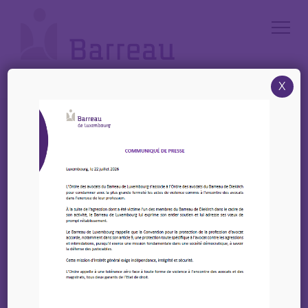
Cookies management panel
X
Accueil
/
Annonces
/
Offre : Un(e) Avocat(e) à la Cour (m/f) – DBE
Offre : Un(e) Avocat(e) à
la Cour (m/f) – DBE
19 juin 2026