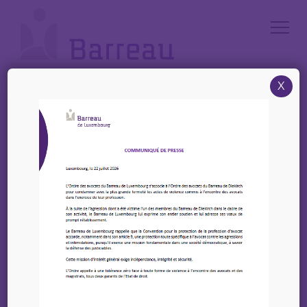
Cookies management panel
X
Accueil
/
Annonces
/
Offre : un(e) avocat(e) à la Cour expérimenté(e) (m/f) – Kronshagen
Offre : un(e) avocat(e) à
la Cour expérimenté(e)
(m/f) – Kronshagen
04 juin 2026