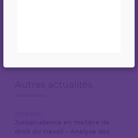
20260602 Offre d’emploi Etude
KRONSHAGEN _ contentieux
Autres actualités
07/08/2026
Jurisprudence en matière de
droit du travail – Analyse des