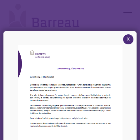
Cookies management panel
X
Accueil
/
Annonces
/
Offre : Senior Dispute Resolution Lawyer (m/f/d) – Luther.
Offre : Senior Dispute
Resolution Lawyer
(m/f/d) – Luther.
06 juillet 2026