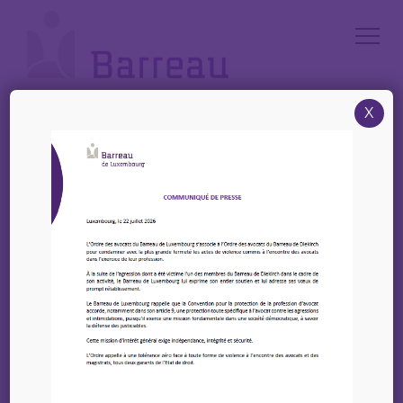
Cookies management panel
X
Accueil
/
Annonces
/
Offre : Mid-level Lawyer in Real Estate (m/f) – A&O Shearman
Offre : Mid-level Lawyer
in Real Estate (m/f) –
A&O Shearman
08 juin 2026