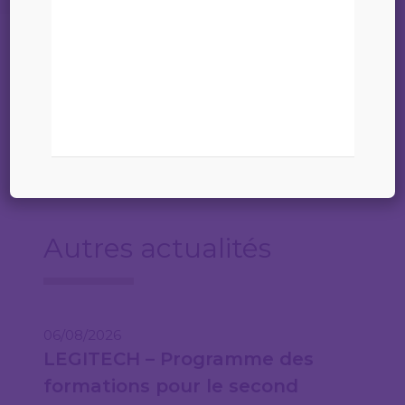
Job description – Mid-level Real Estate
Finance
Autres actualités
06/08/2026
LEGITECH – Programme des
formations pour le second