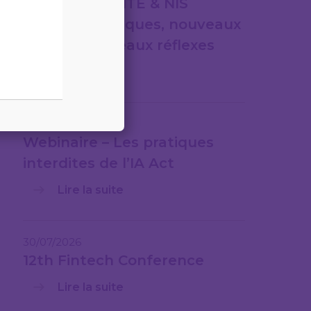
CYBERSÉCURITÉ & NIS
2nouveaux risques, nouveaux
cadres, nouveaux réflexes
Lire la suite
31/07/2026
Webinaire – Les pratiques
interdites de l’IA Act
Lire la suite
30/07/2026
12th Fintech Conference
Lire la suite