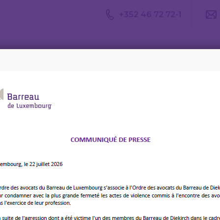
+352 46 72 72-1
Avis du
Consulter un
Le m
CDA
avocat
d’av
té(e) (h/f/x) – Max Welbes
 de notaire experiménté(e)
 Welbes