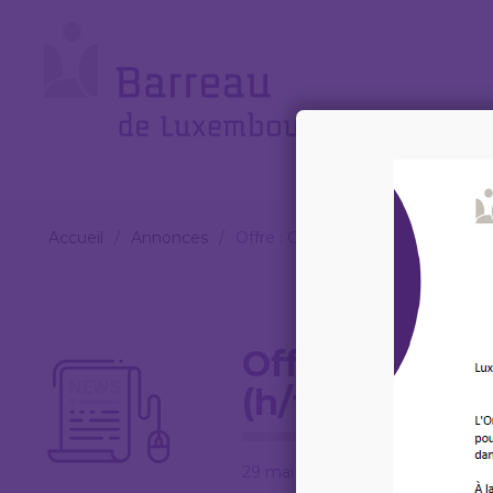
Cookies management panel
Le
Barreau
Accueil
/
Annonces
/
Offre : Clerc de notaire experimén
Offre : Clerc
(h/f/x) – Max
29 mai 2026