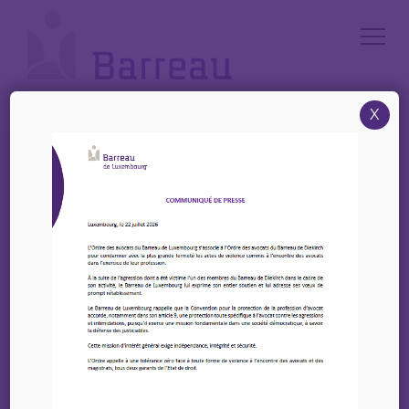
Cookies management panel
X
Accueil
/
Annonces
/
Offre : Avocat(e) à la Cour expérimenté(e) (m/f/d) – Thewes & Reuter
Offre : Avocat(e) à la
Cour expérimenté(e)
(m/f/d) – Thewes &
Reuter