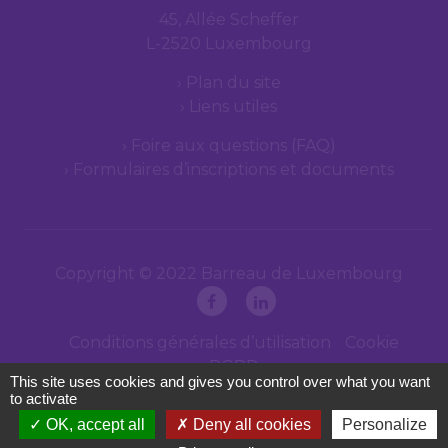
45, Allée Scheffer
L-2520 Luxembourg
Plan du site
Liens utiles
Foire aux questions (FAQ)
Formulaires d’inscriptions et documents
Copyright © 2022 Barreau de Luxembourg
Conditions générales d’utilisation
Cookie
RGPD
This site uses cookies and gives you control over what you want
to activate
OK, accept all
Deny all cookies
Personalize