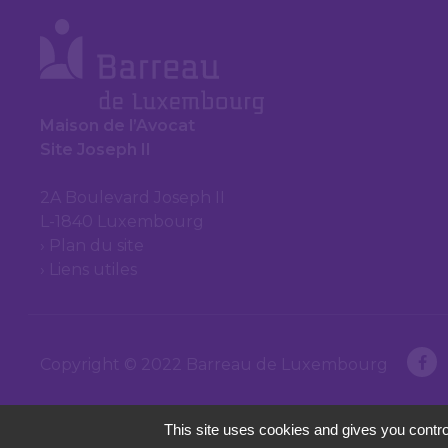
Maison de l’Avocat
Site Joseph II
2A Boulevard Joseph II
L-1840 Luxembourg
Plan du site
Liens utiles
Copyright © 2022 Barreau de Luxembourg
This site uses cookies and gives you contro