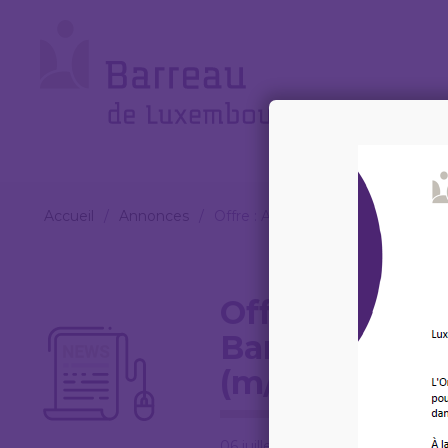
Cookies management panel
Le
Barreau
Accueil
/
Annonces
/
Offre : Associate Lawyer for our B
Offre : Assoc
Banking & Fin
(m/f) – Molito
06 juillet 2026