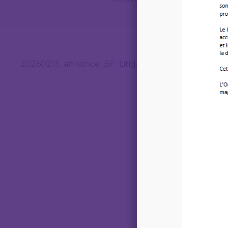
20260213_annonce_BF_Litigation