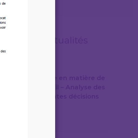
Autres actualités
07/08/2026
Jurisprudence en matière de
droit du travail – Analyse des
plus importantes décisions
de justice
Lire la suite