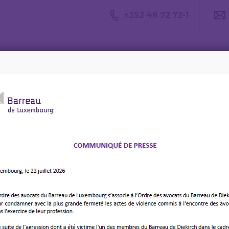
+352 46 72 72-1
Avis du
Consulter un
Le m
CDA
avocat
d’av
anking & Finance Litigation practice (m/f) – Molitor
iate Lawyer for our
ance Litigation practice
r