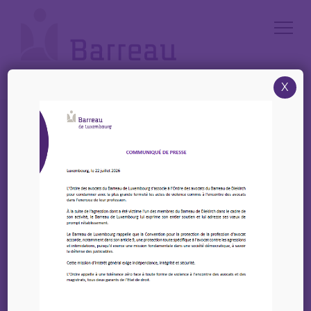
Cookies management panel
X
Accueil
/
News
/
ALDE – Conférence – « L’animal en droit luxembourgeois et en droit
de l’UE » – 26 février 2026 à 18h30
ALDE – Conférence – «
L’animal en droit
luxembourgeois et en
droit de l’UE » – 26
février 2026 à 18h30