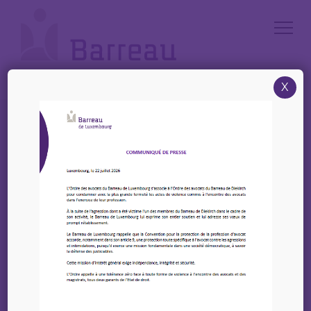
Cookies management panel
X
Accueil
/
News
/
ALDE – Conférence – « Géoportail : fonctions essentielles et
nouveautés » – 5 mars 2026 à 18h30
ALDE – Conférence – «
Géoportail : fonctions
essentielles et
nouveautés » – 5 mars
2026 à 18h30