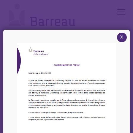
Cookies management panel
X
Accueil
/
News
/
7 décembre 2023 à 18h00 – Conférence ALDE « La dépollution d’un
terrain dans le cadre de la cessation d’activité d’un établissement
classé »
7 décembre 2023 à
18h00 – Conférence
ALDE « La dépollution
d’un terrain dans le
cadre de la cessation