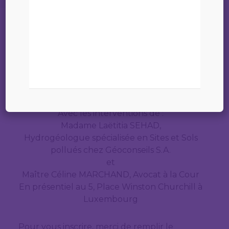
d’activité d’un
établissement classé »
Conférence du 7 décembre 2023 à 18h00
01 décembre 2023
« La dépollution d’un terrain dans le cadre
de la cessation d’activité d’un
établissement classé »
Avec les interventions de :
Madame Laëtitia SEHAD,
Hydrogéologue spécialisée en Sites et Sols
pollués chez Géoconseils S.A.
et
Maître Céline MARCHAND, Avocat à la Cour
En présentiel au 5, Place Winston Churchill à
Luxembourg
Pour vous inscrire, merci de remplir le