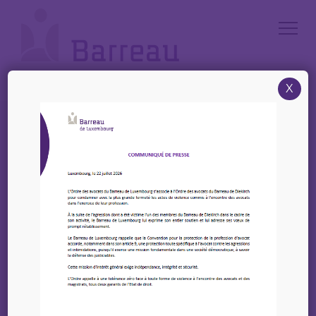
Cookies management panel
X
Accueil
/
News
/
6 Juillet 2023 -17h00 – Assemblée Générale du Barreau de
Luxembourg
6 Juillet 2023 -17h00 –
Assemblée Générale du
Barreau de Luxembourg
01 juin 2023