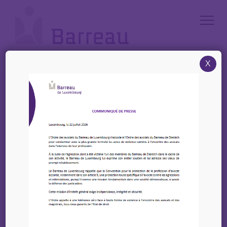
Cookies management panel
X
Accueil
/
News
/
4 Juin 2024 – CJBL – Conférence « Le lanceur d’alerte et l’avocat » –
Bulletin n°28/2023-2024
4 Juin 2024 – CJBL –
Conférence « Le lanceur
d’alerte et l’avocat » –
Bulletin n°28/2023-2024