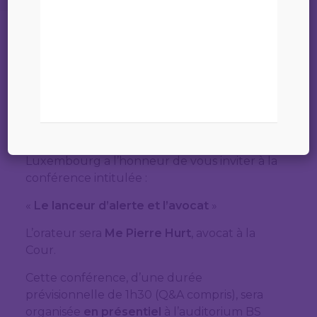
22 mai 2024
Chères Consœurs,
Chers Confrères,
Chers amis de la CJBL,
La Conférence du Jeune Barreau de
Luxembourg a l’honneur de vous inviter à la
conférence intitulée :
«
Le lanceur d’alerte et l’avocat
»
L’orateur sera
Me Pierre Hurt
, avocat à la
Cour.
Cette conférence, d’une durée
prévisionnelle de 1h30 (Q&A compris), sera
organisée
en présentiel
à l’auditorium BS