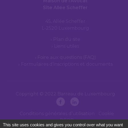
Maison de l’Avocat
Site Allée Scheffer
45, Allée Scheffer
L-2520 Luxembourg
Plan du site
Liens utiles
Foire aux questions (FAQ)
Formulaires d’inscriptions et documents
Copyright © 2022 Barreau de Luxembourg
Conditions générales d’utilisation
Cookie
RGPD
This site uses cookies and gives you control over what you want