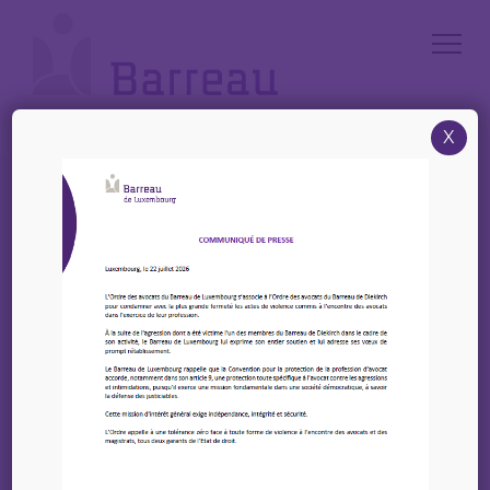
Cookies management panel
X
Accueil
/
News
/
25 Juillet 2023 – CIB : LA CONTRIBUTATION DE LA PROPRIETE
INTELLECTUELLE A L’EVOLUTION DES PRATIQUES JUDICIAIRES
25 Juillet 2023 – CIB : LA
CONTRIBUTATION DE
LA PROPRIETE
INTELLECTUELLE A
L’EVOLUTION DES