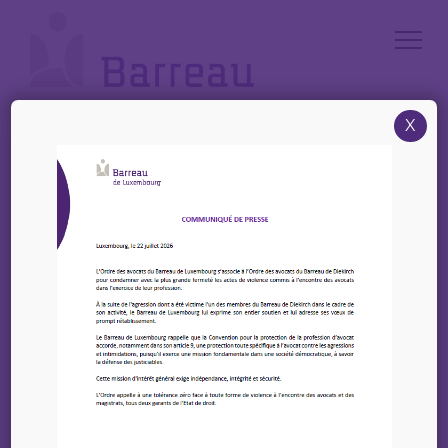
Cookies management panel
X
Accueil
/
News
/
25 Avril 2023 – Invitation à la table ronde « Elections 2023 –
Comment réussir la transition environnementale et digitale avec un
cadre propice aux entreprises »
25 Avril 2023 – Invitation
à la table ronde «
Elections 2023 –
Comment réussir la
transition