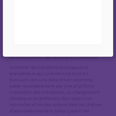
environnementale et
digitale avec un cadre
propice aux entreprises
Madame, Monsieur,
»
En vue des élections législatives, la Chambre
de Commerce organise le 25 avril une table
07 mars 2023
ronde dédiée aux transitions
environnementale et digitale sous l’angle du
développement des activités économiques.
Accélérer les transitions écologique et
énergétique au Luxembourg tout en
évoluant vers une data-driven economy
passe nécessairement par une plus forte
implication des entreprises. Le changement
climatique, la raréfaction des ressources
naturelles et les disruptions dans les chaînes
d’approvisionnement préoccupent les