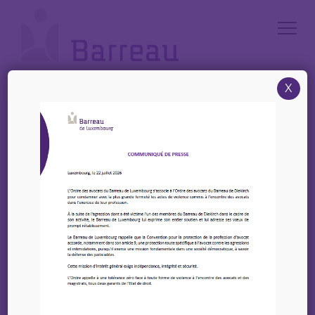
Cookies management panel
X
Accueil
/
News
/
22-23 septembre 2023 – UIA Séminaire Tunis
22-23 septembre 2023 –
UIA Séminaire Tunis
28 juillet 2023