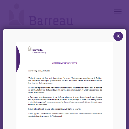
Cookies management panel
X
Accueil
/
News
/
21 Septembre 2023 – Formation sur « La violence domestique dans le
contexte migratoire »
21 Septembre 2023 –
Formation sur « La
violence domestique
dans le contexte
migratoire »