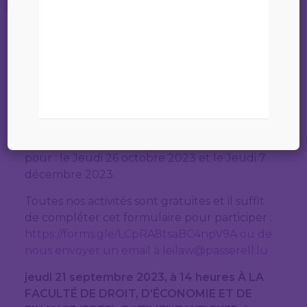
13 septembre 2023
Formation sur « La violence domestique dans
le contexte migratoire », programmée pour
le 21 septembre à 14 heures à la Faculté de
droit de l’Université du Luxembourg
(Bâtiment Weicker). Deux autres sessions (
sur le même contenu) sont programmées
pour : le Jeudi 26 octobre 2023 et le Jeudi 7
décembre 2023.
Toutes nos activités sont gratuites et il suffit
de compléter cet formulaire pour participer :
https://forms.gle/LCpRA8tsaBC4npV9A ou de
nous envoyer un email à leilaw@passerell.lu
jeudi 21 septembre 2023, à 14 heures À LA
FACULTÉ DE DROIT, D’ÉCONOMIE ET DE