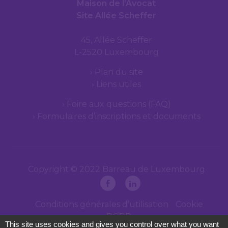
Maison de l’Avocat
Site Allée Scheffer
45, Allée Scheffer
L-2520 Luxembourg
Plan du site
Liens utiles
Foire aux questions (FAQ)
Formulaires d’inscriptions et documents
Copyright © 2022 Barreau de Luxembourg
Conditions générales d’utilisation
Cookie
RGPD
This site uses cookies and gives you control over what you want