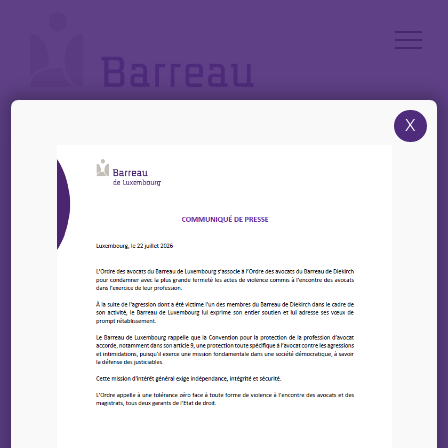
Cookies management panel
X
Accueil
/
News
/
21 Juin 2023 – Invitation ALJB – Le Luxembourg spatial : de l’essor à
la consolidation, vers un nouveau succès économique durable ?
21 Juin 2023 – Invitation
ALJB – Le Luxembourg
spatial : de l’essor à la
consolidation, vers un
nouveau succès