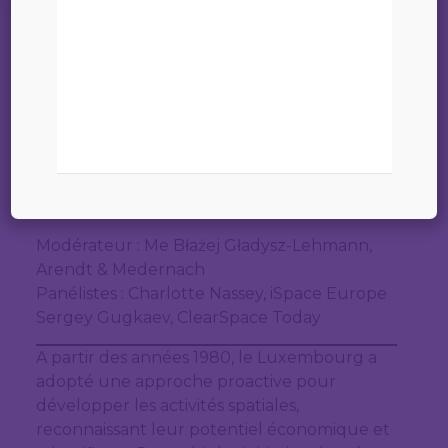
économique durable ?
09 juin 2023
Date : mercredi 21 juin 2023 – 18h00 à 19h30
(conférence) suivie d’un cocktail Lieu : House
of Startup (HoST), 9 rue du Laboratoire à L-
1911 Luxembourg (quartier gare), voir plan
en annexe
Modérateur : Me Błażej Gładysz-Lehmann,
Arendt & Medernach
Panélistes : Charlotte Nassey, iSpace Europe
Sergey Gugkaev, ClearSpace Today
A partir des années 1980, le Luxembourg a
adopté une approche proactive pour
développer les activités spatiales,
reconnaissant leur potentiel économique et