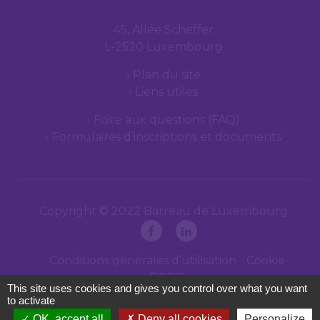
45, Allée Scheffer
L-2520 Luxembourg
Plan du site
Liens utiles
Foire aux questions (FAQ)
Formulaires d’inscriptions et documents
Copyright © 2022 Barreau de Luxembourg
Conditions générales d’utilisation
Cookie
RGPD
This site uses cookies and gives you control over what you want
to activate
OK, accept all
Deny all cookies
Personalize