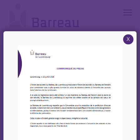
Cookies management panel
X
Accueil
/
News
/
2 Février 2023 – CJBL – Gin Tasting – Bulletin n°17/2022-20232
2 Février 2023 – CJBL –
Gin Tasting – Bulletin
n°17/2022-20232
17 janvier 2023