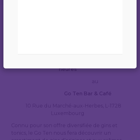
Le comité de la Conférence du Jeune
Barreau vous souhaite une excellente
année 2023 et a le plaisir de vous annoncer
une dégustation de gin qui se tiendra le
jeudi, 2 février 2023, à 19.00
heures
au
Go Ten Bar & Café
10 Rue du Marché-aux-Herbes, L-1728
Luxembourg
Connu pour son offre diversifiée de gins et
tonics, le Go Ten nous fera découvrir un