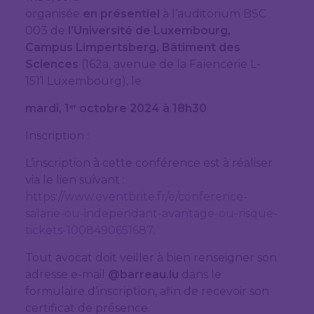
organisée
en présentiel
à l’auditorium BSC
003 de
l’Université de Luxembourg,
Campus Limpertsberg, Bâtiment des
Sciences
(162a, avenue de la Faïencerie L-
1511 Luxembourg), le
mardi, 1
octobre 2024 à 18h30
er
Inscription :
L’inscription à cette conférence est à réaliser
via le lien suivant :
https://www.eventbrite.fr/e/conference-
salarie-ou-independant-avantage-ou-risque-
tickets-1008490651687
.
Tout avocat doit veiller à bien renseigner son
adresse e-mail
@barreau.lu
dans le
formulaire d’inscription, afin de recevoir son
certificat de présence.