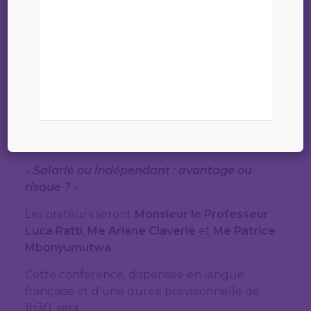
06 septembre 2024
La Conférence du Jeune Barreau de
Luxembourg a l’honneur de vous inviter à sa
première conférence de la nouvelle année
judiciaire qui sera organisée en collaboration
avec l’
Employment Law Specialists
Association (ELSA)
et s’intitule :
«
Salarié ou indépendant : avantage ou
risque ?
»
Les orateurs seront
Monsieur le Professeur
Luca Ratti
,
Me Ariane Claverie
et
Me Patrice
Mbonyumutwa
.
Cette conférence, dispensée en langue
française et d’une durée prévisionnelle de
1h30, sera