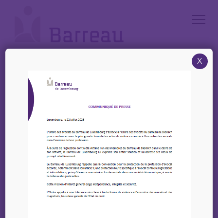
Cookies management panel
X
Accueil
/
News
/
1er Octobre 2024 – CJBL – Conférence « Salarié ou indépendant :
avantage ou risque ? » – Bulletin n°43/2023-2024
1er Octobre 2024 – CJBL
– Conférence « Salarié
ou indépendant :
avantage ou risque ? » –
Bulletin n°43/2023-2024