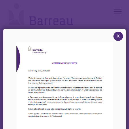
Cookies management panel
X
Accueil
/
News
/
19 octobre 2023 – 40 ans DBF – Colloque : L’Avocat, un allié pour
l’Europe
19 octobre 2023 – 40 ans
DBF – Colloque :
L’Avocat, un allié pour
l’Europe