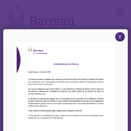
Cookies management panel
X
Accueil
/
News
/
Ligue Santé Mentale – Programme de formation pluridisciplinaire
Ligue Santé Mentale –
Programme de
formation
pluridisciplinaire