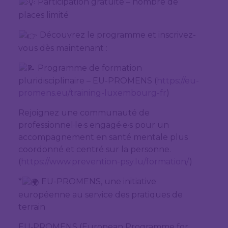
Participation gratuite – nombre de
places limité
Découvrez le programme et inscrivez-
vous dès maintenant :
Programme de formation
pluridisciplinaire – EU-PROMENS (
https://eu-
promens.eu/training-luxembourg-fr
)
Rejoignez une communauté de
professionnel·le·s engagé·e·s pour un
accompagnement en santé mentale plus
coordonné et centré sur la personne.
(
https://www.prevention-psy.lu/formation/
)
*
EU-PROMENS, une initiative
européenne au service des pratiques de
terrain
EU‑PROMENS (European Programme for