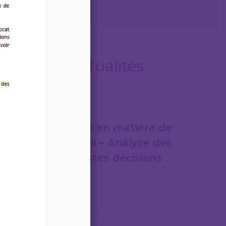
Autres actualités
07/08/2026
Jurisprudence en matière de
droit du travail – Analyse des
plus importantes décisions
de justice
Lire la suite