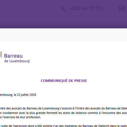
+352 46 72 72-1
Avis du
Consulter un
Le m
CDA
avocat
d’av
ort et la réduction des donations en droit des successions – Bul
– Conférence sur le
 réduction des donations
successions – Bulletin
23