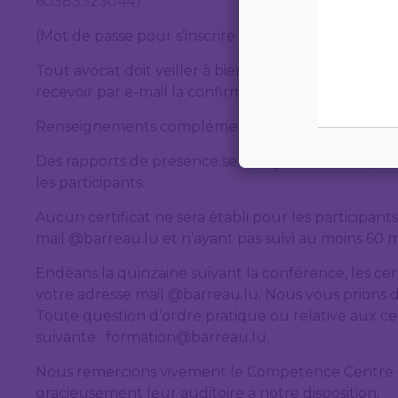
603833230447
(Mot de passe pour s’inscrire : formation)
Tout avocat doit veiller à bien renseigner son adre
recevoir par e-mail la confirmation d’inscription ain
Renseignements complémentaires :
Des rapports de présence seront générés avec pour 
les participants.
Aucun certificat ne sera établi pour les participants
mail @barreau.lu et n’ayant pas suivi au moins 60 
Endéans la quinzaine suivant la conférence, les cert
votre adresse mail @barreau.lu. Nous vous prions de
Toute question d’ordre pratique ou relative aux cer
suivante : formation@barreau.lu.
Nous remercions vivement le Competence Centre 
gracieusement leur auditoire à notre disposition.