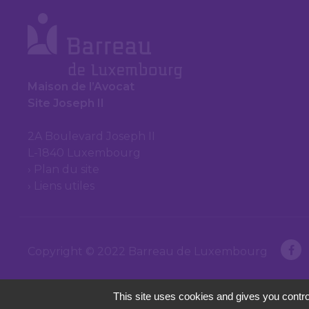
Maison de l’Avocat
Site Joseph II
2A Boulevard Joseph II
L-1840 Luxembourg
Plan du site
Liens utiles
Copyright © 2022 Barreau de Luxembourg
This site uses cookies and gives you contro