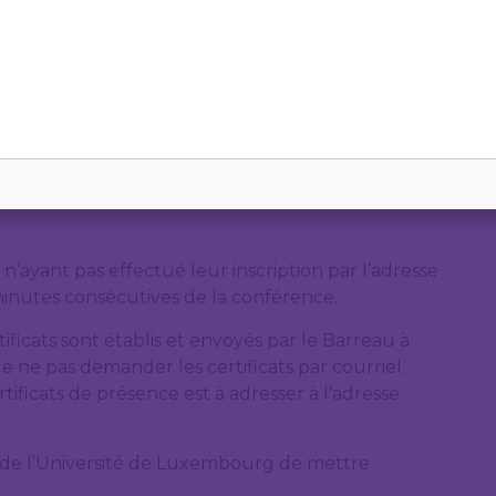
sse mail @barreau.lu dans le formulaire, afin de
si que son certificat de présence.
seul but d’établir des certificats de présence pour
 n’ayant pas effectué leur inscription par l’adresse
minutes consécutives de la conférence.
ificats sont établis et envoyés par le Barreau à
 ne pas demander les certificats par courriel.
tificats de présence est à adresser à l’adresse
de l’Université de Luxembourg de mettre