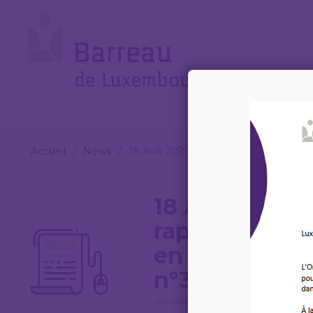
Cookies management panel
Le
Barreau
Accueil
/
News
/
18 Avril 2023 – Conférence sur le rapp
18 Avril 2023 
rapport et la
en droit des 
n°30/2022-20