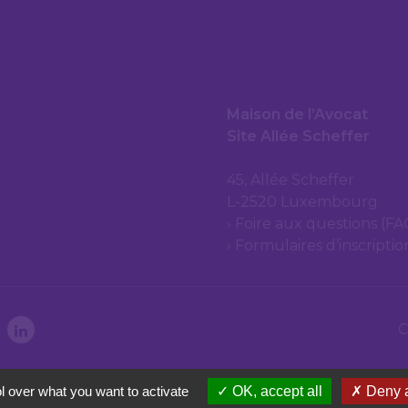
Maison de l’Avocat
Site Allée Scheffer
45, Allée Scheffer
L-2520 Luxembourg
Foire aux questions (FA
Formulaires d’inscripti
C
l over what you want to activate
OK, accept all
Deny a