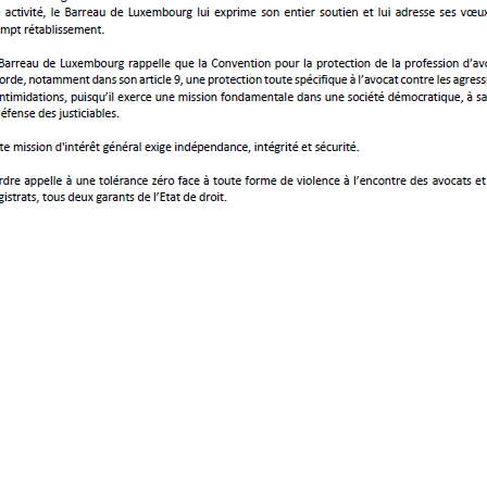
 collaboration avec l’Association
honneur de vous inviter le mardi 18 avril 2023 à
 réduction des donations en droit des successions »
bourg, Campus Limpertsberg, Bâtiment des Sciences
la Cour.
la CJBL, tout.e consœur / confrère intéressé.e est
entiel est à réaliser via le lien suivant :
a-reduction-des-donations-en-droit-des-successions-