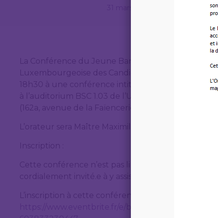
31 mars 2023
La Conférence du Jeune Barreau de Luxembourg, en
Luxembourgeoise des Candidats-Notaire (ALCN), a l’
18h30 à une conférence intitulée « Le rapport et la
à l’auditorium BSC 1.03 de l’Université de Luxem
(162a, avenue de la Faïencerie L-1511 Luxembourg).
L’orateur sera Maître Maximilien LEHNEN, avocat à 
Inscription :
Cette conférence n’est pas limitée aux membres de 
cordialement invité.e à y assister !
L’inscription à cette conférence qui se tiendra en prés
https://www.eventbrite.fr/e/billets-le-rapport-et-l