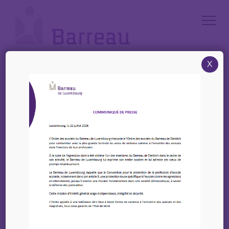
Cookies management panel
X
Accueil
/
News
/
LEGITECH – Masterclass IRC – Édition 2026 : 21 janvier 2026
LEGITECH – Masterclass
IRC – Édition 2026 : 21
janvier 2026
18 décembre 2025