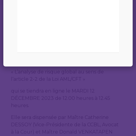
l’article 2-2 de la Loi
AML/CFT »
Chères Consœurs,
30 novembre 2023
Chers Confrères,
Le Barreau de Luxembourg vous invite à
une séance de formation (webinaire Webex)
intitulée
« L’analyse de risque global au sens de
l’article 2-2 de la Loi AML/CFT »
qui se tiendra en ligne le MARDI 12
DÉCEMBRE 2023 de 12.00 heures à 12.45
heures.
Elle sera dispensée par Maître Catherine
DESSOY (Vice-Présidente de la CCBL, Avocat
à la Cour) et Maître Donald VENKATAPEN