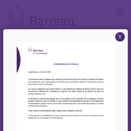
Cookies management panel
X
Accueil
/
News
/
12 Décembre 2023 – Formation du Barreau de Luxembourg –
«L’analyse de risque global au sens de l’article 2-2 de la Loi AML/CFT »
12 Décembre 2023 –
Formation du Barreau
de Luxembourg –
«L’analyse de risque
global au sens de