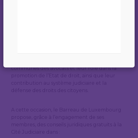
Avocats
17 octobre 2024
Le 25 octobre 2024 se tiendra la Journée
Européenne des Avocats à l’initiative du
Conseil des barreaux européens (CCBE).
Cette journée célèbre les valeurs
communes des avocats et leur rôle dans la
promotion de l’Etat de droit, ainsi que leur
contribution au système judiciaire et la
défense des droits des citoyens.
A cette occasion, le Barreau de Luxembourg
propose, grâce à l’engagement de ses
membres, des conseils juridiques gratuits à la
Cité Judiciaire dans :