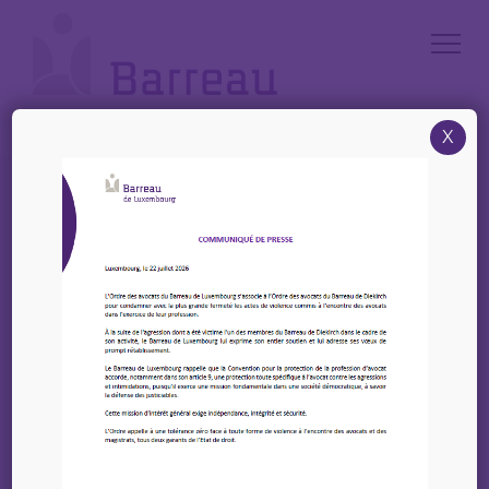
Cookies management panel
X
Accueil
/
News
/
25 Octobre 2024 : Consultez un avocat gratuitement à l’occasion de
la Journée Européenne des Avocats
25 Octobre 2024 :
Consultez un avocat
gratuitement à
l’occasion de la Journée
Européenne des