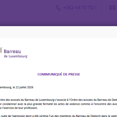
+352 46 72 72-1
Avis du
Consulter un
Le m
CDA
avocat
d’av
es : « La révision du Chapitre de la Constitution sur la justice 
– Conférence Georges
a révision du Chapitre de
n sur la justice »