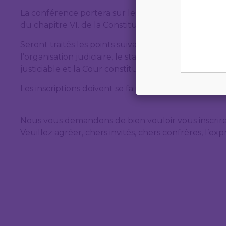
La conférence portera sur les modifications apportée
du chapitre VI. de la Constitution relatif à la justice
Seront traités les points suivants :
l’organisation judiciaire, le statut des magistrats, le
justiciable et la Cour constitutionnelle.
Les inscriptions doivent se faire avant le 8 mai par 
Nous vous demandons de bien vouloir vous inscrire 
Veuillez agréer, chers invités, chers confrères, l’e