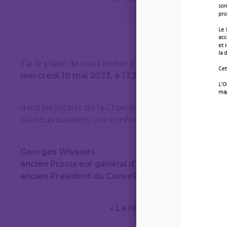
J’ai le plaisir de vous inviter à la réunion de notre
mercredi 10 mai 2023, à 17.30 heures,
dans les locaux de la Chambre de commerce, 7, ru
où nous suivrons une conférence de notre confrè
Georges Wivenes
ancien Procureur général d’État adjoint,
ancien Président du Conseil d’État
« La révision du Chapitre de 