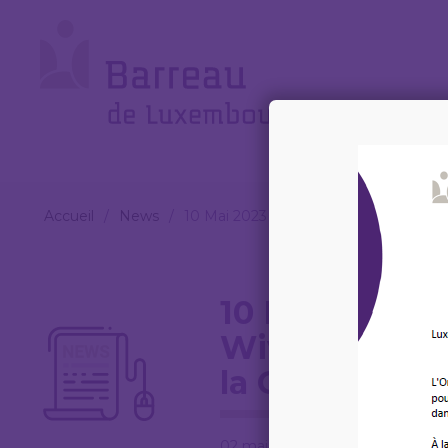
Cookies management panel
Le
Barreau
Accueil
/
News
/
10 Mai 2023 – Conférence Georges Wiven
10 Mai 2023 
Wivenes : « L
la Constitutio
02 mai 2023