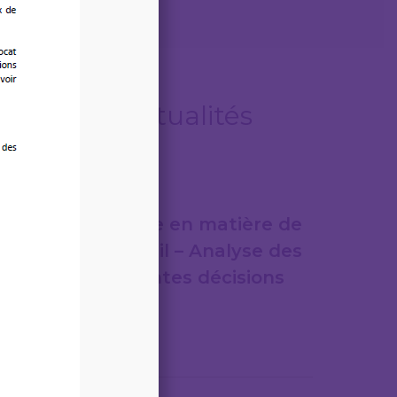
Autres actualités
07/08/2026
Jurisprudence en matière de
droit du travail – Analyse des
plus importantes décisions
de justice
Lire la suite