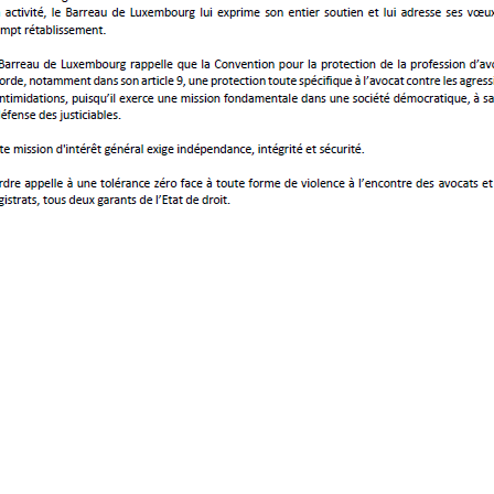
 Section de l’Institut grand-ducal en date du
e Alcide de Gasperi, Luxembourg-Kirchberg
re
la Constitution sur la justice »