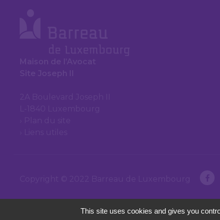
Maison de l’Avocat
Site Joseph II
2A Boulevard Joseph II
L-1840 Luxembourg
Plan du site
Liens utiles
Copyright © 2022 Barreau de Luxembourg
This site uses cookies and gives you contro