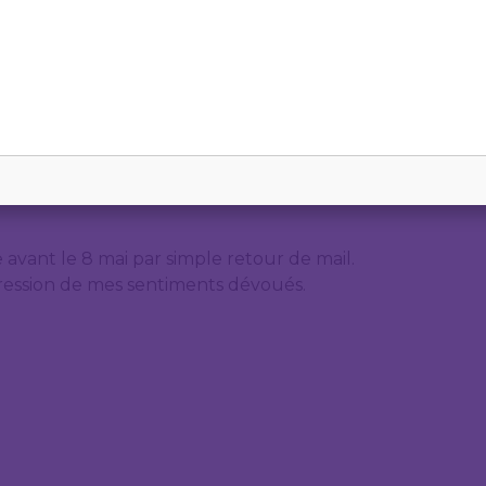
s par la loi du 17 janvier 2023 portant révision
 (voir annexe).
 Conseil national de la justice, les garanties du
simple retour de mail à
charlotte.schmit@uel.lu
avant le 8 mai par simple retour de mail.
xpression de mes sentiments dévoués.