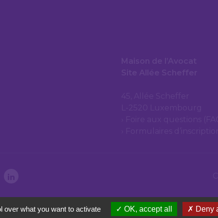
Maison de l’Avocat
Site Allée Scheffer
45, Allée Scheffer
L-2520 Luxembourg
Foire aux questions (FA
Formulaires d’inscripti
C
l over what you want to activate
OK, accept all
Deny a