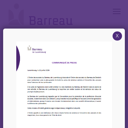
Cookies management panel
X
Accueil
/
News
/
Vendredi 24 Octobre 2025 – Journée Européenne des Avocats – Salle
des pas perdus de 8h à 19h
Vendredi 24 Octobre
2025 – Journée
Européenne des
Avocats – Salle des pas
perdus de 8h à 19h