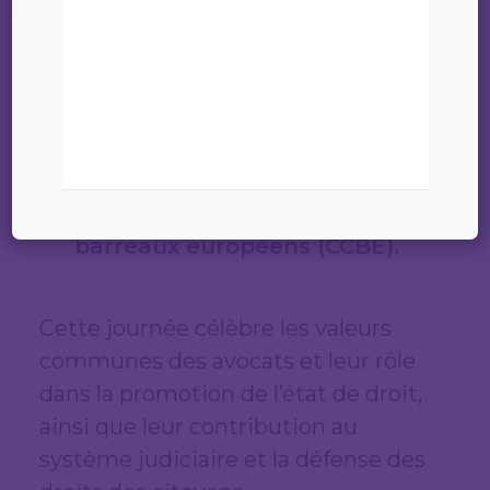
06 octobre 2025
Dans le cadre de la Journée
Européenne des Avocats à
l’initiative du Conseil des
barreaux européens (CCBE).
Cette journée célèbre les valeurs
communes des avocats et leur rôle
dans la promotion de l’état de droit,
ainsi que leur contribution au
système judiciaire et la défense des