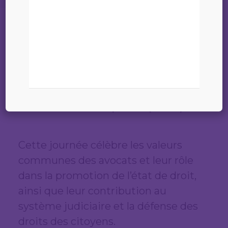
17 octobre 2023
Le 25 octobre 2025 se tiendra la
Journée Européenne des Avocats
à l’initiative du Conseil des
barreaux européens (CCBE).
Cette journée célèbre les valeurs
communes des avocats et leur rôle
dans la promotion de l’état de droit,
ainsi que leur contribution au
système judiciaire et la défense des
droits des citoyens.