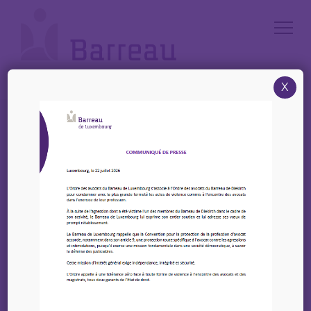
Cookies management panel
X
Accueil
/
News
/
Mercredi 25 Octobre 2023 – Journée Européenne des Avocats – Salle
des pas perdus de 8h à 19h
Mercredi 25 Octobre
2023 – Journée
Européenne des
Avocats – Salle des pas
perdus de 8h à 19h