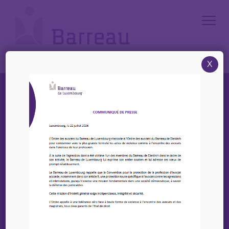
Cookies management panel
X
Rechercher un avocat par mots-clés (nom, prénom,
société d'avocats)
Recherche avancée