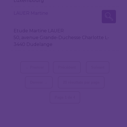
Luxembourg
LAUER Martine
Etude Martine LAUER
50, avenue Grande-Duchesse Charlotte L-
3440 Dudelange
← Premier
Précédent
Suivant
Dernier →
20 résultats par page
Page 1 de 4