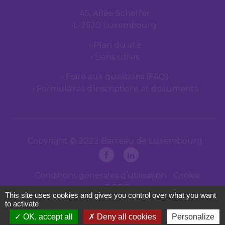
45, Allée Scheffer
L-2520 Luxembourg
Plan du site
Liens utiles
Foire aux questions (FAQ)
Formulaires d’inscriptions et documents
Copyright © 2022 Barreau de Luxembourg
Conditions générales d’utilisation
Cookie
RGPD
This site uses cookies and gives you control over what you want
to activate
OK, accept all
Deny all cookies
Personalize